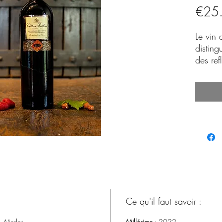
€25
Le vin
distin
des ref
avec d
d’épice
bouche
souples
structu
ample 
encore 
Ce qu'il faut savoir :
, Merlot
Millésime
: 2022