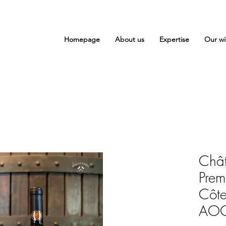
Homepage
About us
Expertise
Our wi
Chât
Prem
Côte
AOC