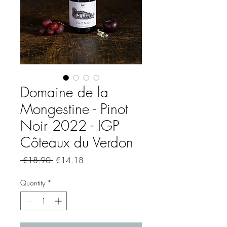
Domaine de la
Mongestine - Pinot
Noir 2022 - IGP
Côteaux du Verdon
Regular
Sale
 €18.90 
€14.18
Price
Price
Quantity
*