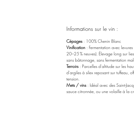
Informations sur le vin :
Cépages
: 100% Chenin Blanc
Vinification
: Fermentation avec levures 
20–25 % neuves). Élevage long sur lie
sans bâtonnage, sans fermentation mal
Terroirs
: Parcelles d'altitude sur les ha
d’argiles à silex reposant sur tuffeau, o
tension.
Mets / vins
: Idéal avec des Saint-Jac
sauce citronnée, ou une volaille à la c