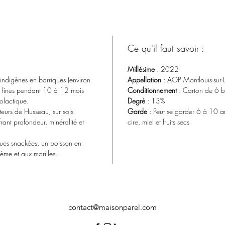
Ce qu'il faut savoir :
Millésime
: 2022
indigènes en barriques (environ
Appellation
: AOP Montlouis-sur-L
s fines pendant 10 à 12 mois
Conditionnement
: Carton de 6 bo
olactique.
Degré
: 13%
uteurs de Husseau, sur sols
Garde
: Peut se garder 6 à 10 an
ffrant profondeur, minéralité et
cire, miel et fruits secs
ques snackées, un poisson en
rème et aux morilles.
contact@maisonparel.com