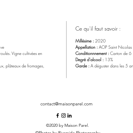
Ce qu'il faut savoir :
Millésime :
2020
cuve
Appellation :
AOP Saint Nicolas 
roulés. Vigne cultivées en
Conditionnnement :
Carton de 6 
Degré d'alcool :
13%
ux, plâteaux de fromages,
Garde :
A déguster dans les 5 a
contact@maisonparel.com
©2020 by Maison Parel.
©Photos by Riverside Photography