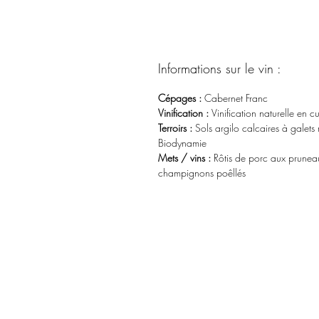
Informations sur le vin :
Cépages :
Cabernet Franc
Vinification :
Vinification naturelle en 
Terroirs :
Sols argilo calcaires à galets 
Biodynamie
Mets / vins :
Rôtis de porc aux prunea
champignons poêllés