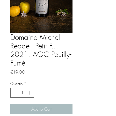
Domaine Michel
Redde - Petit F...
2021, AOC Pouilly-
Fumé
Price
€19.00
Quantity
*
Add to Cart